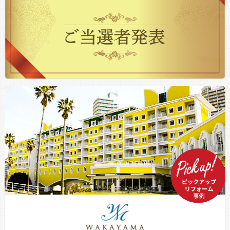
担当の方々の当初からの対応に安心感を持ち、
工事をお願いしました。御社の顧客接点の満生
z久土、品質の安心感によって長期にわたり安
心して住み続けることが出来ると感じておりま
す。
担当：第3企画課
2026年7月28日
営業さん、手続きを迅速にして頂きました。
工事担当者さん、こまめな確認と丁寧な対応を
して頂きました。職人さん方、作業前の挨拶か
ら後片付けまできちんとして頂きありがとうご
ざいました。
担当：茨城南支店
2026年7月28日
大変丁寧にきれいに仕上げて頂き、とても満足