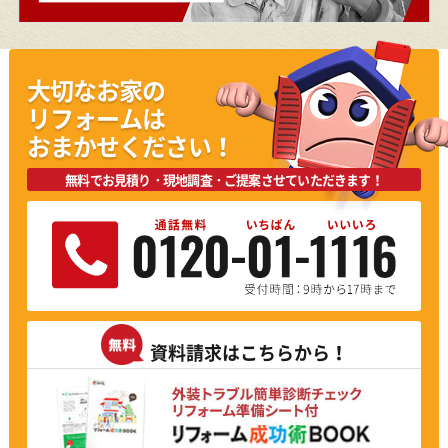
皆さん挨拶をはじめマナーが良く、熱中症予防
の休憩もきちっと取られる中、無駄なくまじめ
に作業されており好感が持てました。ありがと
大切なお家の
うございました。
リフォームは
担当：京滋第2支店
おまかせください！
2026年7月10日
無料でお見積り・現地調査・ご提案させていただきます！
職人の皆さんはどなたもマナーも仕事も良かっ
たです。最後に出来上がりを見上げて満足そう
な笑顔をされたので、仕事内容を信頼できまし
た。
担当：兵庫支店
資料請求はこちらから！
2026年7月10日
担当者さんの圧が強くなく、説明も丁寧でとて
も良かったです。職人さんも感じの良い方でし
た。細かく連絡して下さり、工事のチェックも