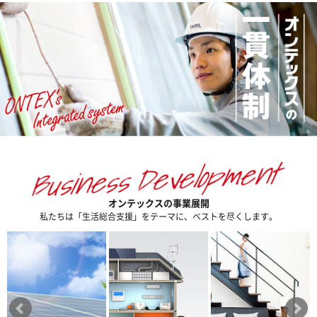
2026年7月24日
工事内容の説明、工事期間への要望についてし
っかりと対応してもらった。ありがとうござい
ました。
担当：広島第3企画課
2026年7月24日
工事の初めから終わりまで、担当者の方にフォ
ローをして頂けて不安解消や安心につながっ
た。説明が丁寧。
オンテックスの事業展開
担当：京滋第1支店
私たちは「生活総合支援」をテーマに、ベストを尽くします。
2026年7月23日
仕事がとても丁寧で感動しました。色々な話を
分かるように説明して頂きました。ありがとう
ございます。
担当：山梨支店