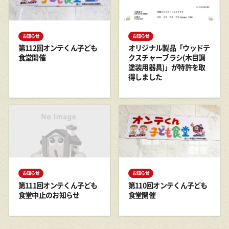
担当：第3企画課
お知らせ
お知らせ
2026年7月17日
第112回オンテくん子ども
オリジナル製品「ウッドテ
最高のタイミングで屋根、壁をメンテナンスで
食堂開催
クスチャーブラシ(木目調
きて良かったです。職人の方も非常にフレンド
塗装用器具)」が特許を取
得しました
リーで作業も丁寧で大変満足しました。これか
らもよろしくお願いします。
担当：多摩西支店
2026年7月16日
担当の方々の人柄や 説明の丁寧さ、家族や近隣
への配慮がとてもよかった。きれいに仕上げて
いただきありがとうございました。
お知らせ
お知らせ
第111回オンテくん子ども
第110回オンテくん子ども
担当：さいたま支店
食堂中止のお知らせ
食堂開催
2026年7月16日
みなさんマナーも仕事もよかったです。毎日作