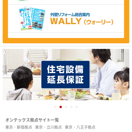
マメにして頂けて助かりました。
担当：姫路支店
2026年7月9日
この度は大変お世話になりました。中東情勢の
影響で不安も感じていましたが、しっかりとし
た工事を完了して頂き、御社のご配慮に感謝で
す。
担当：新宿支店
2026年7月9日
雨続きの中、何とか調整して頂き有難うござい
ました。実際仕上がってみないと分からない物
も多い中、満足いく仕上がりに感謝いたしま
す。有難うございました。
担当：横浜支店
オンテックス拠点サイト一覧
東京・新宿拠点
東京・立川拠点
東京・八王子拠点