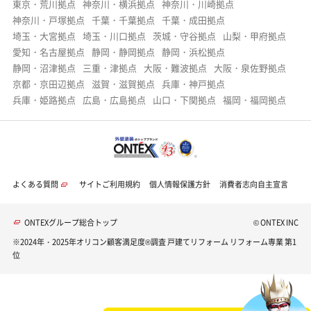
2026年7月8日
東京・荒川拠点
神奈川・横浜拠点
神奈川・川崎拠点
神奈川・戸塚拠点
千葉・千葉拠点
千葉・成田拠点
工事期間中は小まめな工事連絡やこちらの要望
埼玉・大宮拠点
埼玉・川口拠点
茨城・守谷拠点
山梨・甲府拠点
に即応して頂き感謝いたします。仕上がり状態
愛知・名古屋拠点
静岡・静岡拠点
静岡・浜松拠点
も満足しており、大変お世話になりありがとう
静岡・沼津拠点
三重・津拠点
大阪・難波拠点
大阪・泉佐野拠点
ございました。
京都・京田辺拠点
滋賀・滋賀拠点
兵庫・神戸拠点
担当：東海支店
兵庫・姫路拠点
広島・広島拠点
山口・下関拠点
福岡・福岡拠点
2026年7月7日
お陰様で快適に過ごしております。スピーディ
な対応で安心しておまかせ出来ました。
担当：第3企画課
よくある質問
サイトご利用規約
個人情報保護方針
消費者志向自主宣言
2026年7月6日
ONTEXグループ総合トップ
© ONTEX INC
担当の方々の人柄や話し方、説明の丁寧さ、家
※2024年・2025年オリコン顧客満足度®調査 戸建てリフォーム リフォーム専業 第1
族・近隣への配慮がとても良かったです。綺麗
位
に仕上げて頂きありがとうございました。
担当：さいたま支店