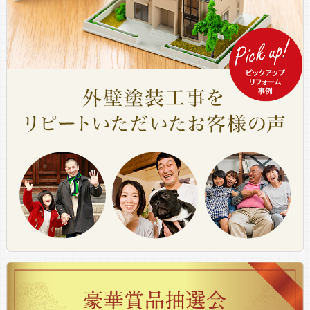
担当：京滋第1支店
2026年7月31日
担当者さんのご対応、説明、そしてお人柄がと
ても良く信頼できると感じました。職人さんも
とても丁寧に仕上げて頂き感謝しています。ご
近所の方にも安心して受けて良いとお話させて
いただきました。
担当：東京支店
2026年7月30日
担当の二人の分かりやすい説明、工事担当者さ
んの丁寧な仕事で、若い職人さんも質問すると
ハキハキしていて皆さん感じが良かった。
担当：浜松支店
2026年7月29日