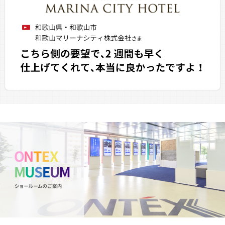
しております。担当の皆様に感謝いたします。
どうもありがとうございました。
担当：多摩西支店
2026年7月27日
皆さん丁寧に説明してくれました。また、押し
つけでなくこちらの希望を聞いて最良提案が良
かった。最後はやはり“品質・出来栄え”で満足
の外壁になりました。
担当：愛知中央支店
2026年7月27日
担当のお二人の工事説明や現場立会い、職人さ
んのマナーも良く仕上がり状態も良好でした。
また施工後のアフターフォローもして頂き大変
ありがとうございました。
担当：沼津第1支店