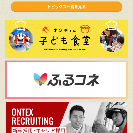
業の報告お丁寧に書いてくださり安心でした。
トピックス一覧を見る
担当：兵庫支店
2026年7月15日
担当の方皆様が親切でした。一つ一つ丁寧な説
明があり、安心してお任せできました。今後も
お世話になると思います。
担当：阪和支店
2026年7月14日
不安な点は何度も丁寧に説明してくれたので安
心して任せられました。施工中もマメに足を運
んでくれてその都度対応してくれました。あり
がとうございました!
担当：姫路支店
2026年7月13日