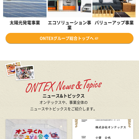
2026年7月22日
エコソリューション事
バリューアップ事業
公共整備事業
担当者の方々も丁寧に説明、相談に乗ってくれ
業
ました。完成後も近所の方に「きれいになっ
ONTEXグループ総合トップへ
た」と言っていただきました。
担当：三河支店
2026年7月22日
各担当者さん、職人さんも非常に丁寧に対応し
て頂き、満足しております。
担当：静岡東支店
ニュース&トピックス
オンテックスや、事業全体の
2026年7月21日
ニュースやトピックスをご紹介します。
日中は仕事をしているので、担当者さんとメー
ルでやりとり出来ることがとても助かりまし
た。工事中も毎日の進捗状況を連絡して下さ
り、安心して任せることが出来ました。