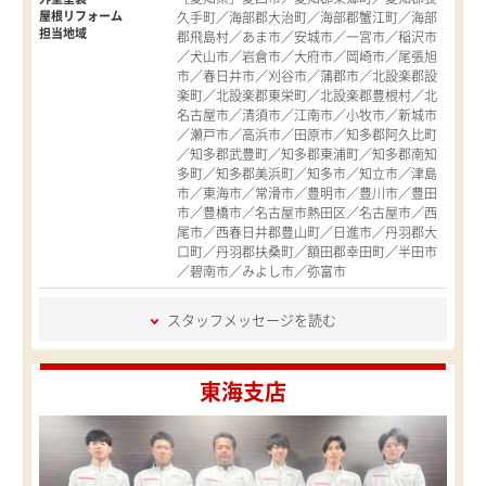
屋根リフォーム
久手町／海部郡大治町／海部郡蟹江町／海部
担当地域
郡飛島村／あま市／安城市／一宮市／稲沢市
／犬山市／岩倉市／大府市／岡崎市／尾張旭
市／春日井市／刈谷市／蒲郡市／北設楽郡設
楽町／北設楽郡東栄町／北設楽郡豊根村／北
名古屋市／清須市／江南市／小牧市／新城市
／瀬戸市／高浜市／田原市／知多郡阿久比町
／知多郡武豊町／知多郡東浦町／知多郡南知
多町／知多郡美浜町／知多市／知立市／津島
市／東海市／常滑市／豊明市／豊川市／豊田
市／豊橋市／名古屋市熱田区／名古屋市／西
尾市／西春日井郡豊山町／日進市／丹羽郡大
口町／丹羽郡扶桑町／額田郡幸田町／半田市
／碧南市／みよし市／弥富市
スタッフメッセージを読む
東海支店