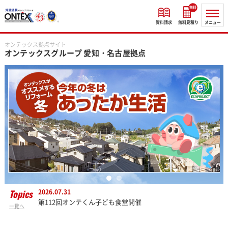
無料
資料請求
無料見積り
メニュー
オンテックス拠点サイト
オンテックスグループ
愛知・名古屋拠点
Topics
2026.07.31
第112回オンテくん子ども食堂開催
一覧へ