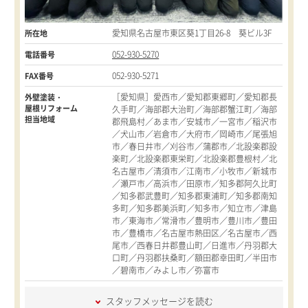
愛知県名古屋市東区葵1丁目26-8 葵ビル3F
所在地
052-930-5270
電話番号
052-930-5271
FAX番号
［愛知県］愛西市／愛知郡東郷町／愛知郡長
外壁塗装・
屋根リフォーム
久手町／海部郡大治町／海部郡蟹江町／海部
担当地域
郡飛島村／あま市／安城市／一宮市／稲沢市
／犬山市／岩倉市／大府市／岡崎市／尾張旭
市／春日井市／刈谷市／蒲郡市／北設楽郡設
楽町／北設楽郡東栄町／北設楽郡豊根村／北
名古屋市／清須市／江南市／小牧市／新城市
／瀬戸市／高浜市／田原市／知多郡阿久比町
／知多郡武豊町／知多郡東浦町／知多郡南知
多町／知多郡美浜町／知多市／知立市／津島
市／東海市／常滑市／豊明市／豊川市／豊田
市／豊橋市／名古屋市熱田区／名古屋市／西
尾市／西春日井郡豊山町／日進市／丹羽郡大
口町／丹羽郡扶桑町／額田郡幸田町／半田市
／碧南市／みよし市／弥富市
スタッフメッセージを読む