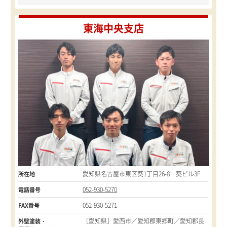
東海中央支店
愛知県名古屋市東区葵1丁目26-8 葵ビル3F
所在地
052-930-5270
電話番号
052-930-5271
FAX番号
［愛知県］愛西市／愛知郡東郷町／愛知郡長
外壁塗装・