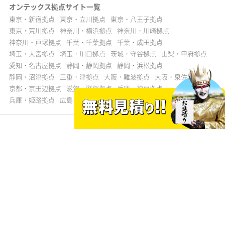
オンテックス拠点サイト一覧
東京・新宿拠点
東京・立川拠点
東京・八王子拠点
東京・荒川拠点
神奈川・横浜拠点
神奈川・川崎拠点
神奈川・戸塚拠点
千葉・千葉拠点
千葉・成田拠点
埼玉・大宮拠点
埼玉・川口拠点
茨城・守谷拠点
山梨・甲府拠点
愛知・名古屋拠点
静岡・静岡拠点
静岡・浜松拠点
静岡・沼津拠点
三重・津拠点
大阪・難波拠点
大阪・泉佐野拠点
京都・京田辺拠点
滋賀・滋賀拠点
兵庫・神戸拠点
兵庫・姫路拠点
広島・広島拠点
山口・下関拠点
福岡・福岡拠点
よくある質問
サイトご利用規約
個人情報保護方針
消費者志向自主宣言
ONTEXグループ総合トップ
© ONTEX INC
※2024年・2025年オリコン顧客満足度®調査 戸建てリフォーム リフォーム専業 第1
位