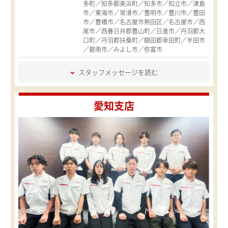
多町／知多郡美浜町／知多市／知立市／津島
市／東海市／常滑市／豊明市／豊川市／豊田
市／豊橋市／名古屋市熱田区／名古屋市／西
尾市／西春日井郡豊山町／日進市／丹羽郡大
口町／丹羽郡扶桑町／額田郡幸田町／半田市
／碧南市／みよし市／弥富市
スタッフメッセージを読む
愛知支店