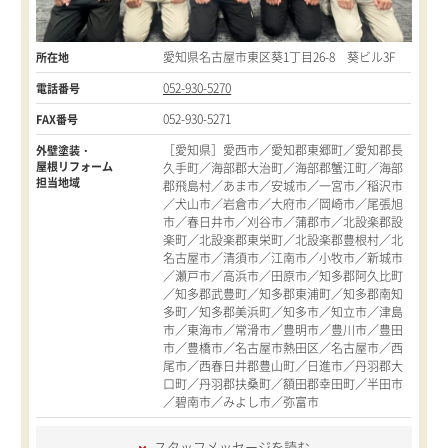
愛知県名古屋市東区葵1丁目26-8 葵ビル3F
所在地
052-930-5270
電話番号
052-930-5271
FAX番号
［愛知県］愛西市／愛知郡東郷町／愛知郡長
外壁塗装・
屋根リフォーム
久手町／海部郡大治町／海部郡蟹江町／海部
担当地域
郡飛島村／あま市／安城市／一宮市／稲沢市
／犬山市／岩倉市／大府市／岡崎市／尾張旭
市／春日井市／刈谷市／蒲郡市／北設楽郡設
楽町／北設楽郡東栄町／北設楽郡豊根村／北
名古屋市／清須市／江南市／小牧市／新城市
／瀬戸市／高浜市／田原市／知多郡阿久比町
／知多郡武豊町／知多郡東浦町／知多郡南知
多町／知多郡美浜町／知多市／知立市／津島
市／東海市／常滑市／豊明市／豊川市／豊田
市／豊橋市／名古屋市熱田区／名古屋市／西
尾市／西春日井郡豊山町／日進市／丹羽郡大
口町／丹羽郡扶桑町／額田郡幸田町／半田市
／碧南市／みよし市／弥富市
スタッフメッセージを読む