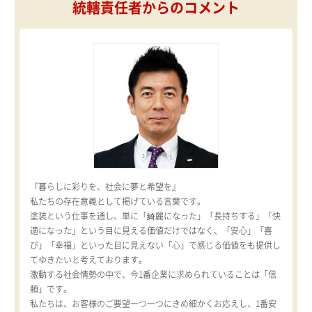
統轄責任者からのコメント
『暮らしに彩りを、社会に夢と希望を』
私たちの存在意義として掲げている言葉です。
塗装という仕事を通し、単に「綺麗になった」「長持ちする」「快
適になった」という目に見える価値だけではなく、「安心」「喜
び」「幸福」といった目に見えない「心」で感じる価値をも提供し
てゆきたいと考えております。
激動する社会情勢の中で、今1番企業に求められていることは「信
頼」です。
私たちは、お客様のご要望一つ一つにきめ細かくお応えし、1番安