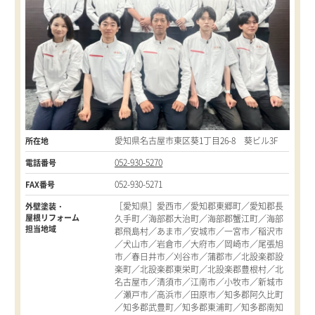
愛知県名古屋市東区葵1丁目26-8 葵ビル3F
所在地
052-930-5270
電話番号
052-930-5271
FAX番号
［愛知県］愛西市／愛知郡東郷町／愛知郡長
外壁塗装・
屋根リフォーム
久手町／海部郡大治町／海部郡蟹江町／海部
担当地域
郡飛島村／あま市／安城市／一宮市／稲沢市
／犬山市／岩倉市／大府市／岡崎市／尾張旭
市／春日井市／刈谷市／蒲郡市／北設楽郡設
楽町／北設楽郡東栄町／北設楽郡豊根村／北
名古屋市／清須市／江南市／小牧市／新城市
／瀬戸市／高浜市／田原市／知多郡阿久比町
／知多郡武豊町／知多郡東浦町／知多郡南知