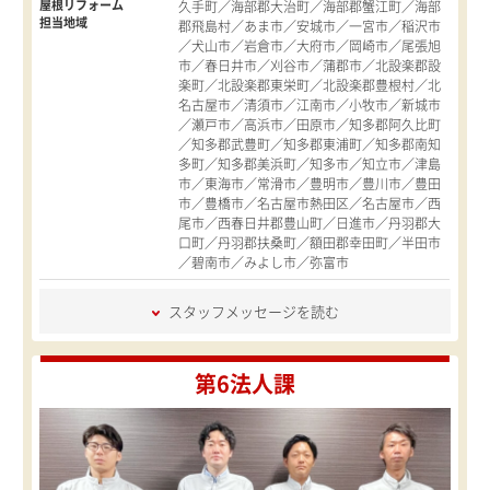
屋根リフォーム
久手町／海部郡大治町／海部郡蟹江町／海部
担当地域
郡飛島村／あま市／安城市／一宮市／稲沢市
／犬山市／岩倉市／大府市／岡崎市／尾張旭
市／春日井市／刈谷市／蒲郡市／北設楽郡設
楽町／北設楽郡東栄町／北設楽郡豊根村／北
名古屋市／清須市／江南市／小牧市／新城市
／瀬戸市／高浜市／田原市／知多郡阿久比町
／知多郡武豊町／知多郡東浦町／知多郡南知
多町／知多郡美浜町／知多市／知立市／津島
市／東海市／常滑市／豊明市／豊川市／豊田
市／豊橋市／名古屋市熱田区／名古屋市／西
尾市／西春日井郡豊山町／日進市／丹羽郡大
口町／丹羽郡扶桑町／額田郡幸田町／半田市
／碧南市／みよし市／弥富市
スタッフメッセージを読む
第6法人課