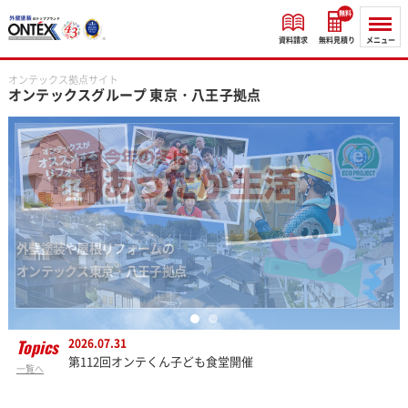
無料
資料請求
無料見積り
メニュー
オンテックス拠点サイト
オンテックスグループ
東京・八王子拠点
Topics
2026.07.31
第112回オンテくん子ども食堂開催
一覧へ