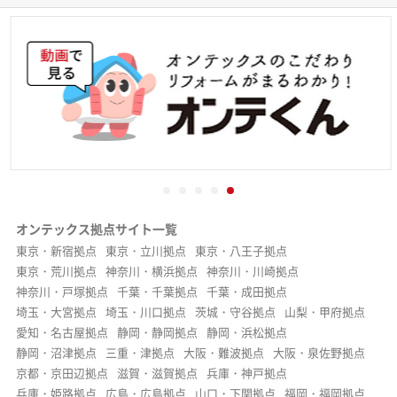
オンテックス拠点サイト一覧
東京・新宿拠点
東京・立川拠点
東京・八王子拠点
東京・荒川拠点
神奈川・横浜拠点
神奈川・川崎拠点
神奈川・戸塚拠点
千葉・千葉拠点
千葉・成田拠点
埼玉・大宮拠点
埼玉・川口拠点
茨城・守谷拠点
山梨・甲府拠点
愛知・名古屋拠点
静岡・静岡拠点
静岡・浜松拠点
静岡・沼津拠点
三重・津拠点
大阪・難波拠点
大阪・泉佐野拠点
京都・京田辺拠点
滋賀・滋賀拠点
兵庫・神戸拠点
兵庫・姫路拠点
広島・広島拠点
山口・下関拠点
福岡・福岡拠点