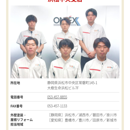
静岡県浜松市中央区常磐町145-1
所在地
大樹生命浜松ビル7F
053-457-8855
電話番号
053-457-1133
FAX番号
［静岡県］浜松市／湖西市／磐田市／掛川市
外壁塗装・
屋根リフォーム
［愛知県］豊橋市／豊川市／田原市／新城市
担当地域