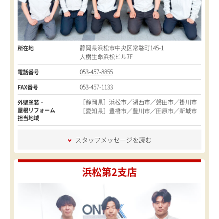
静岡県浜松市中央区常磐町145-1
所在地
大樹生命浜松ビル7F
053-457-8855
電話番号
053-457-1133
FAX番号
［静岡県］浜松市／湖西市／磐田市／掛川市
外壁塗装・
屋根リフォーム
［愛知県］豊橋市／豊川市／田原市／新城市
担当地域
スタッフメッセージを読む
浜松第2支店