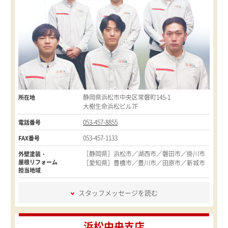
静岡県浜松市中央区常磐町145-1
所在地
大樹生命浜松ビル7F
053-457-8855
電話番号
053-457-1133
FAX番号
［静岡県］浜松市／湖西市／磐田市／掛川市
外壁塗装・
屋根リフォーム
［愛知県］豊橋市／豊川市／田原市／新城市
担当地域
スタッフメッセージを読む
浜松中央支店