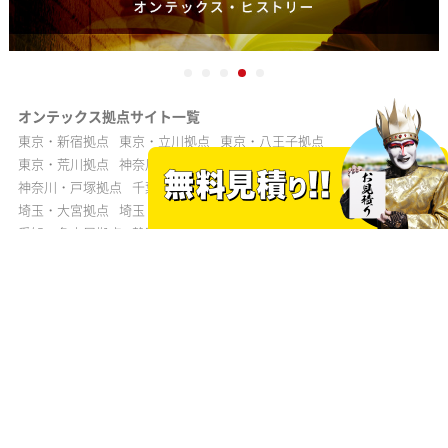
オンテックス拠点サイト一覧
東京・新宿拠点
東京・立川拠点
東京・八王子拠点
東京・荒川拠点
神奈川・横浜拠点
神奈川・川崎拠点
神奈川・戸塚拠点
千葉・千葉拠点
千葉・成田拠点
埼玉・大宮拠点
埼玉・川口拠点
茨城・守谷拠点
山梨・甲府拠点
愛知・名古屋拠点
静岡・静岡拠点
静岡・浜松拠点
静岡・沼津拠点
三重・津拠点
大阪・難波拠点
大阪・泉佐野拠点
京都・京田辺拠点
滋賀・滋賀拠点
兵庫・神戸拠点
兵庫・姫路拠点
広島・広島拠点
山口・下関拠点
福岡・福岡拠点
よくある質問
サイトご利用規約
個人情報保護方針
消費者志向自主宣言