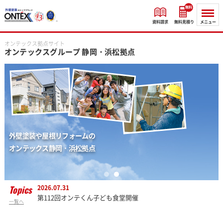
無料
資料請求
無料見積り
メニュー
オンテックス拠点サイト
オンテックスグループ
静岡・浜松拠点
外壁塗装や屋根リフォームの
オンテックス静岡・浜松拠点
Topics
2026.07.31
第112回オンテくん子ども食堂開催
一覧へ