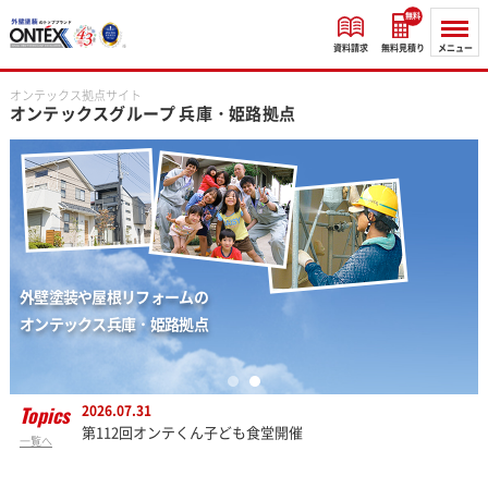
無料
資料請求
無料見積り
メニュー
オンテックス拠点サイト
オンテックスグループ
兵庫・姫路拠点
Topics
2026.07.31
第112回オンテくん子ども食堂開催
一覧へ