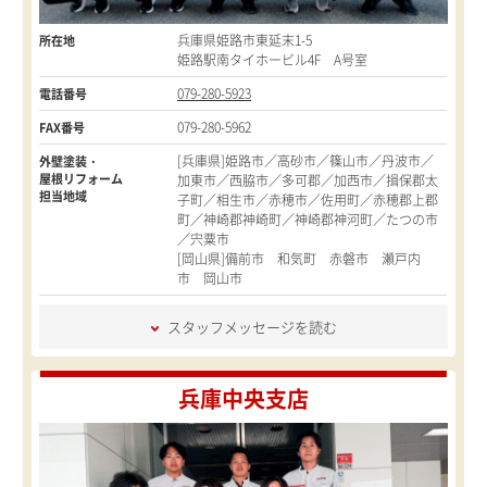
兵庫県姫路市東延末1-5
所在地
姫路駅南タイホービル4F A号室
079-280-5923
電話番号
079-280-5962
FAX番号
[兵庫県]姫路市／高砂市／篠山市／丹波市／
外壁塗装・
屋根リフォーム
加東市／西脇市／多可郡／加西市／揖保郡太
担当地域
子町／相生市／赤穂市／佐用町／赤穂郡上郡
町／神崎郡神崎町／神崎郡神河町／たつの市
／宍粟市
[岡山県]備前市 和気町 赤磐市 瀬戸内
市 岡山市
スタッフメッセージを読む
兵庫中央支店