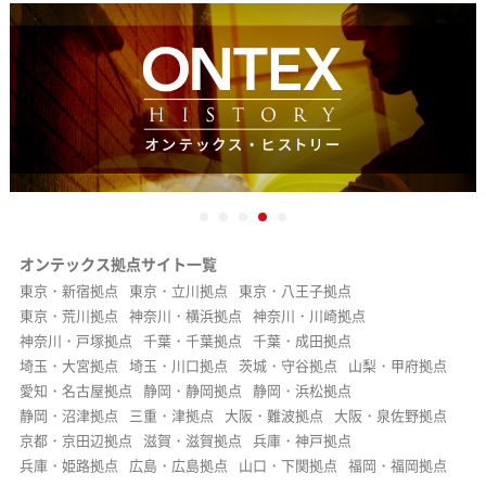
オンテックス拠点サイト一覧
東京・新宿拠点
東京・立川拠点
東京・八王子拠点
東京・荒川拠点
神奈川・横浜拠点
神奈川・川崎拠点
神奈川・戸塚拠点
千葉・千葉拠点
千葉・成田拠点
埼玉・大宮拠点
埼玉・川口拠点
茨城・守谷拠点
山梨・甲府拠点
愛知・名古屋拠点
静岡・静岡拠点
静岡・浜松拠点
静岡・沼津拠点
三重・津拠点
大阪・難波拠点
大阪・泉佐野拠点
京都・京田辺拠点
滋賀・滋賀拠点
兵庫・神戸拠点
兵庫・姫路拠点
広島・広島拠点
山口・下関拠点
福岡・福岡拠点