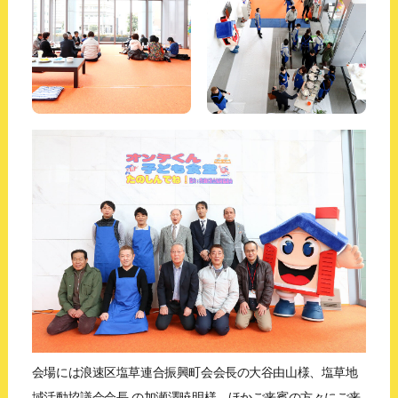
会場には浪速区塩草連合振興町会会長の大谷由山様、塩草地
域活動協議会会長 の加瀬澤暁明様、ほかご来賓の方々にご来