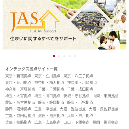
オンテックス拠点サイト一覧
東京・新宿拠点
東京・立川拠点
東京・八王子拠点
東京・荒川拠点
神奈川・横浜拠点
神奈川・川崎拠点
神奈川・戸塚拠点
千葉・千葉拠点
千葉・成田拠点
埼玉・大宮拠点
埼玉・川口拠点
茨城・守谷拠点
山梨・甲府拠点
愛知・名古屋拠点
静岡・静岡拠点
静岡・浜松拠点
静岡・沼津拠点
三重・津拠点
大阪・難波拠点
大阪・泉佐野拠点
京都・京田辺拠点
滋賀・滋賀拠点
兵庫・神戸拠点
兵庫・姫路拠点
広島・広島拠点
山口・下関拠点
福岡・福岡拠点