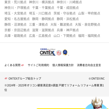
東京・荒川拠点
神奈川・横浜拠点
神奈川・川崎拠点
神奈川・戸塚拠点
千葉・千葉拠点
千葉・成田拠点
埼玉・大宮拠点
埼玉・川口拠点
茨城・守谷拠点
山梨・甲府拠点
愛知・名古屋拠点
静岡・静岡拠点
静岡・浜松拠点
静岡・沼津拠点
三重・津拠点
大阪・難波拠点
大阪・泉佐野拠点
京都・京田辺拠点
滋賀・滋賀拠点
兵庫・神戸拠点
兵庫・姫路拠点
広島・広島拠点
山口・下関拠点
福岡・福岡拠点
よくある質問
サイトご利用規約
個人情報保護方針
消費者志向自主宣言
ONTEXグループ総合トップ
© ONTEX INC
※2024年・2025年オリコン顧客満足度®調査 戸建てリフォーム リフォーム専業 第1
位