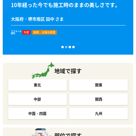
技術の高さに驚き! 30年後が楽しみです。
10年経った今でも施工時のままの美しさです。
唯一無二の仕上がりに!
「新築みたい!」って褒めてもらいました。
兵庫県・伊丹市 泉 さま
大阪府・堺市南区 田中 さま
静岡県・富士市 S様
兵庫県・神戸市 澤田 さま
リフォーム
リフォーム
リフォーム
リフォーム
外壁
外壁
外壁
外壁
屋根・太陽光発電
屋根・太陽光発電
部位
部位
部位
部位
地域で探す
東北
関東
中部
関西
中国・四国
九州
部位で探す