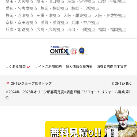
埼玉・大宮拠点
埼玉・川口拠点
茨城・守谷拠点
山梨・甲府拠点
愛知・名古屋拠点
静岡・静岡拠点
静岡・浜松拠点
静岡・沼津拠点
三重・津拠点
大阪・難波拠点
大阪・泉佐野拠点
京都・京田辺拠点
滋賀・滋賀拠点
兵庫・神戸拠点
兵庫・姫路拠点
広島・広島拠点
山口・下関拠点
福岡・福岡拠点
よくある質問
サイトご利用規約
個人情報保護方針
消費者志向自主宣言
ONTEXグループ総合トップ
© ONTEX INC
※2024年・2025年オリコン顧客満足度®調査 戸建てリフォーム リフォーム専業 第1
位