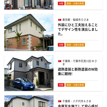
外壁
屋根・太陽光発電
東京都・稲城市 O さま
外装にひと工夫加えること
でデザイン性を演出しまし
た。
外壁
屋根・太陽光発電
千葉県・千葉市花見川区 M さ
ま
遮熱塗装と断熱塗装のW効
果に期待!
外壁
屋根・太陽光発電
千葉県・八千代市 A さま
金属瓦を施工して安心感が