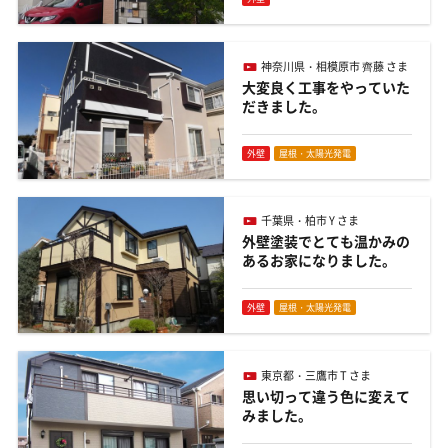
神奈川県・相模原市 齊藤 さま
大変良く工事をやっていた
だきました。
外壁
屋根・太陽光発電
千葉県・柏市 Y さま
外壁塗装でとても温かみの
あるお家になりました。
外壁
屋根・太陽光発電
東京都・三鷹市 T さま
思い切って違う色に変えて
みました。