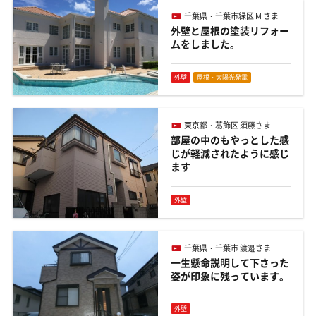
千葉県・千葉市緑区 M さま
外壁と屋根の塗装リフォー
ムをしました。
外壁
屋根・太陽光発電
東京都・葛飾区 須藤さま
部屋の中のもやっとした感
じが軽減されたように感じ
ます
外壁
千葉県・千葉市 渡邉さま
一生懸命説明して下さった
姿が印象に残っています。
外壁