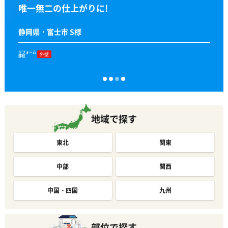
10年経った今でも施工時のままの美しさです。
塗装で素敵なカラーリングになりました。
唯一無二の仕上がりに!
ツートンをより華やかに!
大阪府・堺市南区 田中 さま
静岡県・富士宮市 稲葉 さま
静岡県・富士市 S様
静岡県・富士宮市 H様
リフォーム
リフォーム
リフォーム
リフォーム
外壁
外壁
外壁
外壁
屋根・太陽光発電
部位
部位
部位
部位
地域で探す
東北
関東
中部
関西
中国・四国
九州
部位で探す