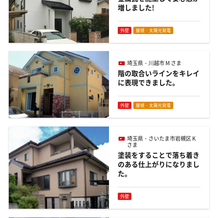
増しました!
外壁
屋根・太陽光発電
埼玉県・川越市 M さま
階の取合いラインをキレイ
に表現できました。
外壁
屋根・太陽光発電
埼玉県・さいたま市岩槻区 K
さま
塗装をすることで落ち着き
のある仕上がりになりまし
た。
外壁