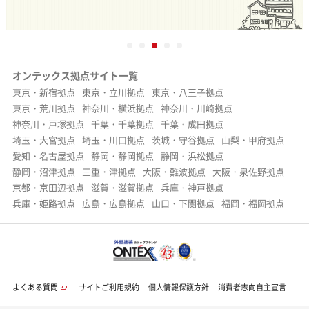
オンテックス拠点サイト一覧
東京・新宿拠点
東京・立川拠点
東京・八王子拠点
東京・荒川拠点
神奈川・横浜拠点
神奈川・川崎拠点
神奈川・戸塚拠点
千葉・千葉拠点
千葉・成田拠点
埼玉・大宮拠点
埼玉・川口拠点
茨城・守谷拠点
山梨・甲府拠点
愛知・名古屋拠点
静岡・静岡拠点
静岡・浜松拠点
静岡・沼津拠点
三重・津拠点
大阪・難波拠点
大阪・泉佐野拠点
京都・京田辺拠点
滋賀・滋賀拠点
兵庫・神戸拠点
兵庫・姫路拠点
広島・広島拠点
山口・下関拠点
福岡・福岡拠点
よくある質問
サイトご利用規約
個人情報保護方針
消費者志向自主宣言