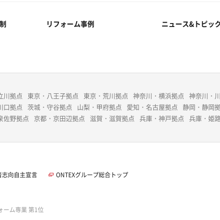
制
リフォーム事例
ニュース&トピッ
立川拠点
東京・八王子拠点
東京・荒川拠点
神奈川・横浜拠点
神奈川・
川口拠点
茨城・守谷拠点
山梨・甲府拠点
愛知・名古屋拠点
静岡・静岡
泉佐野拠点
京都・京田辺拠点
滋賀・滋賀拠点
兵庫・神戸拠点
兵庫・姫
者志向自主宣言
ONTEXグループ総合トップ
ォーム専業 第1位