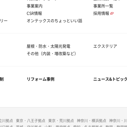
事業案内
事業所一覧
CSR情報
採用情報
リー
オンテックスのちょっといい話
屋根・防水・太陽光発電
エクステリア
その他（内装・増改築など）
制
リフォーム事例
ニュース&トピッ
立川拠点
東京・八王子拠点
東京・荒川拠点
神奈川・横浜拠点
神奈川・
川口拠点
茨城・守谷拠点
山梨・甲府拠点
愛知・名古屋拠点
静岡・静岡