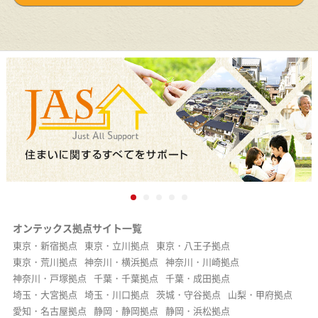
オンテックス拠点サイト一覧
東京・新宿拠点
東京・立川拠点
東京・八王子拠点
東京・荒川拠点
神奈川・横浜拠点
神奈川・川崎拠点
神奈川・戸塚拠点
千葉・千葉拠点
千葉・成田拠点
埼玉・大宮拠点
埼玉・川口拠点
茨城・守谷拠点
山梨・甲府拠点
愛知・名古屋拠点
静岡・静岡拠点
静岡・浜松拠点