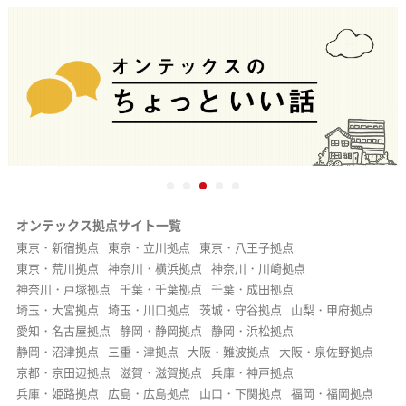
オンテックス拠点サイト一覧
東京・新宿拠点
東京・立川拠点
東京・八王子拠点
東京・荒川拠点
神奈川・横浜拠点
神奈川・川崎拠点
神奈川・戸塚拠点
千葉・千葉拠点
千葉・成田拠点
埼玉・大宮拠点
埼玉・川口拠点
茨城・守谷拠点
山梨・甲府拠点
愛知・名古屋拠点
静岡・静岡拠点
静岡・浜松拠点
静岡・沼津拠点
三重・津拠点
大阪・難波拠点
大阪・泉佐野拠点
京都・京田辺拠点
滋賀・滋賀拠点
兵庫・神戸拠点
兵庫・姫路拠点
広島・広島拠点
山口・下関拠点
福岡・福岡拠点