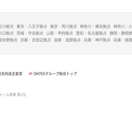
立川拠点
東京・八王子拠点
東京・荒川拠点
神奈川・横浜拠点
神奈川・
川口拠点
茨城・守谷拠点
山梨・甲府拠点
愛知・名古屋拠点
静岡・静岡
泉佐野拠点
京都・京田辺拠点
滋賀・滋賀拠点
兵庫・神戸拠点
兵庫・姫
者志向自主宣言
ONTEXグループ総合トップ
ォーム専業 第1位