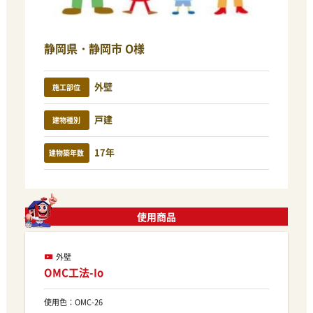
静岡県・静岡市 O様
外壁
施工部位
戸建
建物種別
17年
建物築年数
使用商品
外壁
OMC工法-Io
使用色：OMC-26