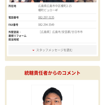
広島県広島市中区榎町2-15
所在地
榎町ビュロー4F
082-297-3135
電話番号
082-294-3549
FAX番号
［広島県］広島市/安芸郡/廿日市市
外壁塗装・
屋根リフォーム
担当地域
スタッフメッセージを読む
統轄責任者からのコメント