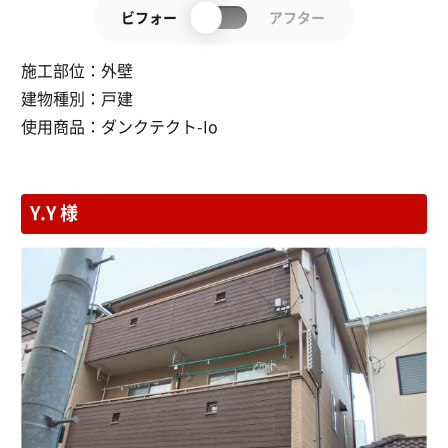
ビフォー
アフター
施工部位：
外壁
建物種別：
戸建
使用商品：
ダンクテクト-Io
Y.Y 様