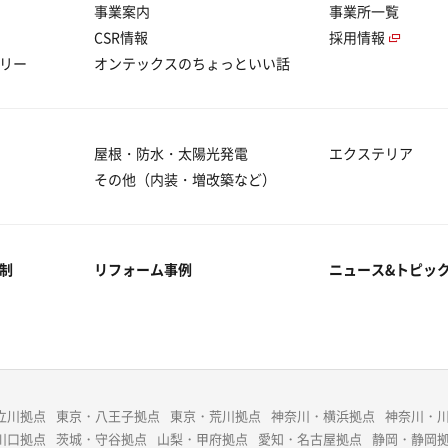
事業案内
事業所一覧
CSR情報
採用情報
リー
オンテックスのちょっといい話
屋根・防水・太陽光発電
エクステリア
その他（内装・増改築など）
制
リフォーム事例
ニュース&トピッ
立川拠点
東京・八王子拠点
東京・荒川拠点
神奈川・横浜拠点
神奈川・
川口拠点
茨城・守谷拠点
山梨・甲府拠点
愛知・名古屋拠点
静岡・静岡