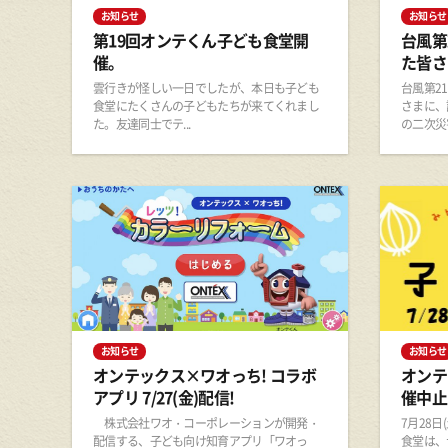
お知らせ
お知らせ
第19回オンテくん子ども食堂開
台風第
催。
た皆さ
雲行きが怪しい一日でしたが、本日も子ども
台風第2
食堂にたくさんの子どもたちが来てくれまし
さまに、
た。友達同士でテ...
の二次災害
お知らせ
お知らせ
オンテックス×ワオっち! コラボ
オンテ
アプリ 7/27(金)配信!
催中止
株式会社ワオ・コーポレーションが開発・
7月28
配信する、子ども向け知育アプリ「ワオっ
食堂は、