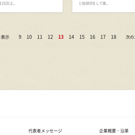
5日(土...
と始球式をして楽...
9
10
11
12
13
14
15
16
17
18
を表示
次の
代表者メッセージ
企業概要・沿革