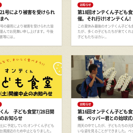
お知らせ
21号により被害を受けられ
第18回オンテくん子ども食
まへ
催。それ行け!オンテくん!
1号の豪雨により被害を受けられた皆
この夏休み最後のオンテくん子ども
謹んでお見舞い申し上げます。今後
たが、多くの子どもたちが来てくれ
等には...
子どもたちはカレ...
お知らせ
くん 子ども食堂7/28日開
第16回オンテくん子ども食
のお知らせ
催。ペッパー君との始球式(
日(土)に予定していたオンテくん子ども
雨天の中でしたが、子どもたちの元
台風接近のため中止となりました。
いな姿を見ることができました。ペ