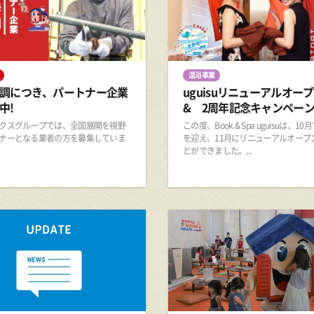
温浴事業
調につき、パートナー企業
uguisuリニューアルオ
中!
& 2周年記念キャンペーン
クスグループでは、全国展開を視野
この度、Book & Spa uguisuは、10
ナーとなる業者の方を募集していま
を迎え、11月にリニューアルオープ
とができました。...