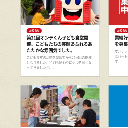
お知らせ
お知らせ
第21回オンテくん子ども食堂開
業績好
催。こどもたちの笑顔あふれるあ
を募集
たたかな雰囲気でした。
オンテッ
にパート
こども食堂の活動を始めてから21回目の開催
す。
となりました。11月も終わりに近づき寒くな
ってきましたが、...