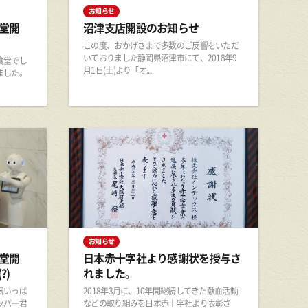
お知らせ
堂開
沼津支店開設のお知らせ
この度、おかげさまで多数のご反響をいただ
いておりました静岡県沼津市にて、2018年9
食堂でし
月1日(土)より「オ...
ました。
お知らせ
堂開
日本赤十字社より感謝状を授与さ
?)
れました。
気いっぱ
2018年3月に、10年間継続してきた献血活動
ッパー君
などの取り組みを日本赤十字社より表彰さ